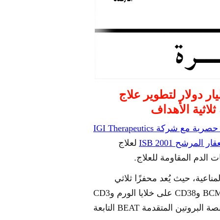
AbbVie" تبرم صفقة بـ1.9 مليار دولار لتطوير علاج
لاثية الأهداف
أعلنت شركة AbbVie عن توقيع اتفاقية ترخيص حصرية مع شركة IGI Therapeutics
لعلاج
 الدم المقاومة للعلاج.
اجات المناعية، حيث يُعد محفزًا ثلاثي
الأهداف للخلايا التائية، ويستهدف مستضدات BCMA وCD38 على خلايا الورم وCD3
على الخلايا التائية، حيث تم تطويره باستخدام منصة البروتين المتقدمة BEAT التابعة