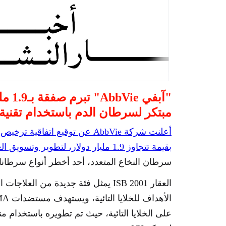
"آبفي 
مبتكر لسرطان الدم باستخدام تقنية ث
بقيمة تتجاوز 1.9 مليار دولار، لتطوير وتسويق العقار المرشح ISB 2001
سرطان النخاع المتعدد، أحد أخطر أنواع سرطانات
العقار ISB 2001 يمثل فئة جديدة من العل