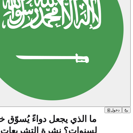
دخول
ما الذي يجعل دواءً يُسوّق خ
لسنوات؟ نشرة التشريعات ف