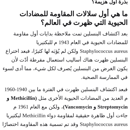
بذرة أول هزيمة؟
ما هي أول سلالات المقاومة للمضادات
الحيوية التي ظهرت في العالم؟
بعد اكتشاف البنسلين تمت ملاحظة بدايات أول مقاومة
للمضادات الحيوية في العام 1943 م للبكتيريا
Staphylococcus aureus ولكن لم يُؤبَه لها كثيرًا، فبعد اختراع
البنسلين ظهرت هناك أساليب استعمال مفرطة أدّت لأن
يكون الغرض من البنسلين يُصرف لكل شيء، مما أدى لسوء
في الممارسة الصحية.
فبعد اكتشاف البنسلين ظهرت في الفترة ما بين 1940-1960
م العديد من المضادات الحيوية الأخرى مثل
(Methicillin و
Streptomycin و Vancomycin)
، ولكن مع العام 1961 م
جاءت أول ظاهرة حقيقية لمقاومة دواء Methicillin لبكتيريا
Staphylococcus aureus وقد تم تسمية هذه المقاومة اختصارًا