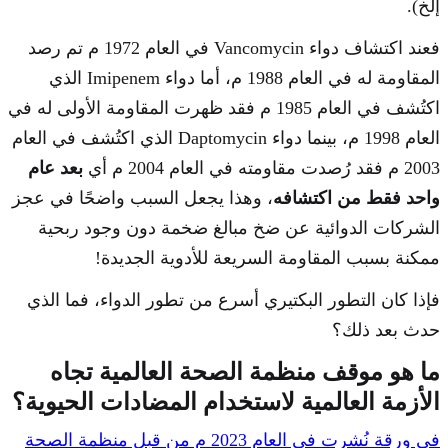
إلخ).
فعند اكتشاف دواء Vancomycin في العام 1972 م تم رصد
المقاومة له في العام 1988 م، أما دواء Imipenem الذي
اكتُشف في العام 1985 م فقد ظهرت المقاومة الأولى له في
العام 1998 م، بينما دواء Daptomycin الذي اكتُشف في العام
2003 م فقد رُصدت مقاومته في العام 2004 م أي
بعد عام
واحد فقط من اكتشافه
، وهذا يجعل السبب واضحًا في عجز
الشركات الدوائية عن ضخ مبالغ ضخمة دون وجود ربحية
ممكنة بسبب المقاومة السريعة للأدوية الجديدة!
فإذا كان التطور البكتيري أسرع من تطور الدواء، فما الذي
حدث بعد ذلك؟
ما هو موقف منظمة الصحة العالمية تجاه
الأزمة العالمية لاستخدام المضادات الحيوية؟
في ورقة نُشرت في العام 2023 م من قبل منظمة الصحة