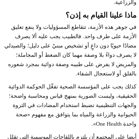
والزراعية.
ماذا علينا القيام به إذن؟
في جوهر هذه الأزمة، تتقاطع المسؤوليات ولا ينفع تعليق
الأزمة على طرف واحد. فالطبيب يجب عليه ألا يصرف
مضادًا حيويًا دون داعٍ أو تشخيص مبنيّ على دليل؛ والصيدلي
لا يصرف دواءً بلا وصفة مهما كان الضغط أو المجاملة؛
والمريض لا يفرض على طبيبه وصفة دوائية بمجرد شعوره
بالقلق أو لاستعجال الشفاء.
كذلك يجب على المؤسسة الصحية تفعِّل الحوكمة الدوائية
الحقيقية، وليست الصورية بمنهج قياس ومحاسبة واضحة؛
والجهات التنظيمية تضبط استخدام المضادات في الثروة
الحيوانية والزراعة والمياه بما يتوافق مع مفهوم «صحة
واحدة One Health».
أيضا على المجتمع أن يلتزم باللقاحات الموسمية التي تقلل