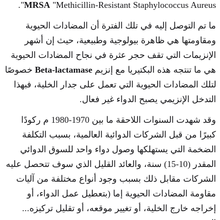
MRSA
"Methicillin-Resistant Staphylococcus Aureus".
ما تم التوصل إليه في تلك الفترة أن المضادات الحيوية
ومقاومتها هي ظاهرة بيولوجية وطبيعية، حيث إن أشهر
الإنزيمات التي تقف حجر عثرة في نجاح المضادات الحيوية
هي ما تنتجه هذه البكتيريا مع إنزيم
Beta-lactamase
خصوصًا
لتلك المضادات الحيوية التي تعمل على جدار الخلية، فبهذا
التدخل الإنزيمي يصبح الدواء غير فعال.
وقد شهدت السنوات اللاحقة ما بين 1970-1980 م ركودًا
كبيرًا من قبل الشركات الدوائية العالمية، بسبب التكلفة
الضخمة التي يستهلكها وصول دواء واحد للسوق الدوائي
المقدر (10-15) سنة، والعائد القليل الذي سوف تتحصل عليه
الشركات مقابل ذلك بسبب وجود أنواع مختلفة من آليات
مقاومة المضادات الحيوية إما (بتعطيل عمل الدواء، أو
إخراجه خارج الخلية، أو تغيير موقعه، أو تقليل تركيزه...