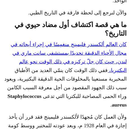
الواحد.
والآن لنرجع إلى لحظة فارقة في التاريخ الطبي.
ما هي قصة اكتشاف أول مضاد حيوي في
التاريخ؟
كان العالم ألكسندر فليمينج منغمِسًا في إجراء أبحاثه في
مجال الأحياء الدقيقة تحديدًا بمستشفى سانت ماري في
لندن، حيث كان جلّ تركيزه في ذلك الوقت نحو عالم
البكتيريا،
ففي ذلك الوقت كان ينمّي العديد من الأطباق
المخبرية مستعينا بالمخلوقات الحية الدقيقة البكتيرية، ويعود
سبب ذلك الجهود المقصود من أجل معرفة السبب الكامن
وراء الحمى المصاحبة للبكتريا التي تدعى
Staphylococcus
.
aureus
ولأن العمل كان مُجهدًا لألكسندر فليمينج فقد قرر أن يأخذ
إجازة في العام 1928 م، وبعد عودته للمختبر ووسط كومة