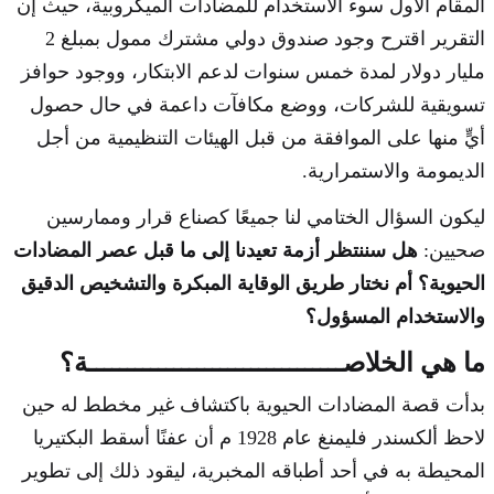
المقام الأول سوء الاستخدام للمضادات الميكروبية، حيث إن
التقرير اقترح وجود صندوق دولي مشترك ممول بمبلغ 2
مليار دولار لمدة خمس سنوات لدعم الابتكار، ووجود حوافز
تسويقية للشركات، ووضع مكافآت داعمة في حال حصول
أيٍّ منها على الموافقة من قبل الهيئات التنظيمية من أجل
الديمومة والاستمرارية.
ليكون السؤال الختامي لنا جميعًا كصناع قرار وممارسين
صحيين:
هل سننتظر أزمة تعيدنا إلى ما قبل عصر المضادات
الحيوية؟ أم نختار طريق الوقاية المبكرة والتشخيص الدقيق
والاستخدام المسؤول؟
ما هي الخلاصـــــــــــــــــــــــــــــــــة؟
بدأت قصة المضادات الحيوية باكتشاف غير مخطط له حين
لاحظ ألكسندر فليمنغ عام 1928 م أن عفنًا أسقط البكتيريا
المحيطة به في أحد أطباقه المخبرية، ليقود ذلك إلى تطوير