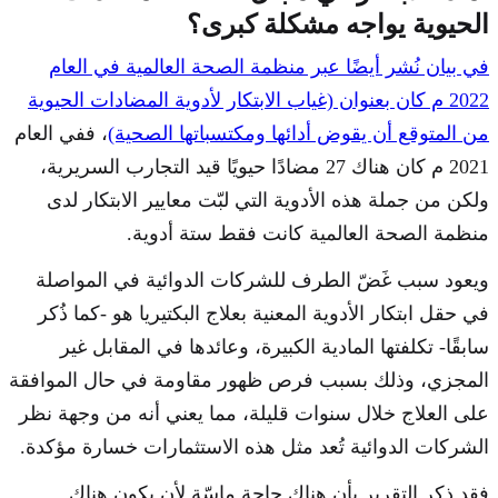
الحيوية يواجه مشكلة كبرى؟
في بيان نُشر أيضًا عبر منظمة الصحة العالمية في العام
2022 م كان بعنوان (غياب الابتكار لأدوية المضادات الحيوية
من المتوقع أن يقوض أدائها ومكتسباتها الصحية)
، ففي العام
2021 م كان هناك 27 مضادًا حيويًا قيد التجارب السريرية،
ولكن من جملة هذه الأدوية التي لبّت معايير الابتكار لدى
منظمة الصحة العالمية كانت فقط ستة أدوية.
ويعود سبب غَضّ الطرف للشركات الدوائية في المواصلة
في حقل ابتكار الأدوية المعنية بعلاج البكتيريا هو -كما ذُكر
سابقًا- تكلفتها المادية الكبيرة، وعائدها في المقابل غير
المجزي، وذلك بسبب فرص ظهور مقاومة في حال الموافقة
على العلاج خلال سنوات قليلة، مما يعني أنه من وجهة نظر
الشركات الدوائية تُعد مثل هذه الاستثمارات خسارة مؤكدة.
فقد ذكر التقرير بأن هناك حاجة ماسّة لأن يكون هناك