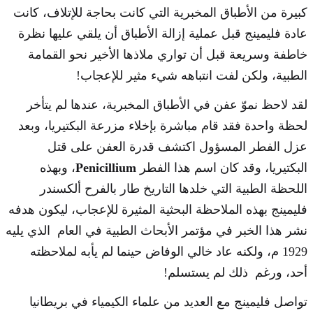
كبيرة من الأطباق المخبرية التي كانت بحاجة للإتلاف، كانت
عادة فليمينج قبل عملية إزالة الأطباق أن يلقي عليها نظرة
خاطفة وسريعة قبل أن تواري ملاذها الأخير نحو القمامة
الطبية، ولكن لفت انتباهه شيء مثير للإعجاب!
لقد لاحظ نموّ عفن في الأطباق المخبرية، عندها لم يتأخر
لحظة واحدة فقد قام مباشرة بإخلاء مزرعة البكتيريا، وبعد
عزل الفطر المسؤول اكتشف قدرة العفن على قتل
البكتيريا، وقد كان اسم هذا الفطر
Penicillium
، وبهذه
اللحظة الطبية التي خلدها التاريخ طار بالفرح ألكسندر
فليمينج بهذه الملاحظة البحثية المثيرة للإعجاب، ليكون هدفه
نشر هذا الخبر في مؤتمر الأبحاث الطبية في العام الذي يليه
1929 م، ولكنه عاد خالي الوفاض حينما لم يأبه لملاحظته
أحد، ورغم ذلك لم يستسلم!
تواصل فليمينج مع العديد من علماء الكيمياء في بريطانيا