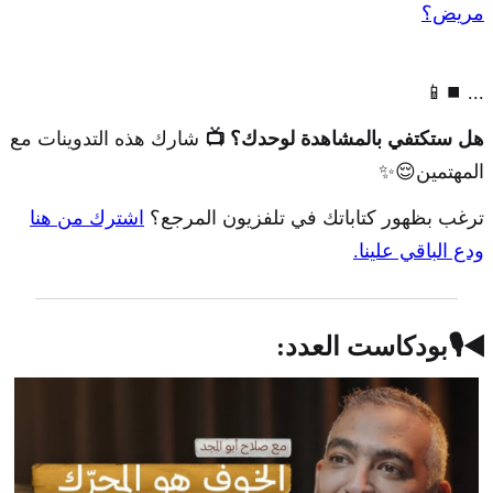
مريض؟
📱⏹️ ...
هل ستكتفي بالمشاهدة لوحدك؟ 📺
شارك هذه التدوينات مع
المهتمين😌✨
ترغب بظهور كتاباتك في تلفزيون المرجع؟
اشترك من هنا
ودع الباقي علينا.
◀️🎙️بودكاست العدد: