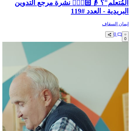
المُتعلَّم"؟ 👴🏻🚣🏻‍♂️ نشرة مرجع التدوين
البريدية - العدد #119
إيمان السقاف
0
0