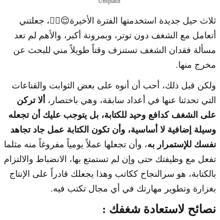
Unsplash
ثلاث حيل جديدة استخدمتها الفترة الأخيرة😌🖐🏻، جعلتني
أتعامل مع الشغف دون توتر، وبمرونة أكبر، والأهم لم تعد
مسألة فقدان الشغف تستنزف وقتاً طويلاً مني للبحث عن
مخرج منها.
ولكن قبل ذلك، أحب أن أنوه على بعض الثوابت والقناعات
التي تحدثنا عنها في أعداد سابقة، وهي باختصار،
ألا تركن
على الشغف كدافع وحيد للكتابة، بل يتوجب عليك أن تجعله
وسيلة إضافية لا أساسية، وأن تكون الكتابة عمل جاد تجاهد
نفسك للإستمرار به
، وأن تجعلها عملاً يومياً مفروغاً منه مثلما
تفعل مع وظيفتك حتى وإن لم تستمتع بها، الانضباط والالتزام
بالكتابة، هو سرالنجاح ككاتب وهذا يجعلك قادراً على الإنتاج
بغزارة وتطوير مهارتك في أي مجال تكتب فيه.
نصائح لاستعادة شغفك :