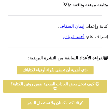
متابعة ممتعة ونافعة ✨💡
كتابة وإعداد:
إيمان السقاف
.
إشراف عام:
أحمد قربان.
🗃️
لقراءة الأعداد السابقة من النشرة البريدية:
أهمية أن تحظى بقُراء أوفياء لكتاباتك 🤝✨
كيف تدخل بعض العادات الصحية ضمن روتين الكتابة؟ 😃
👏
اكتب كفنان ولا تستعجل النشر 🎨🖌️