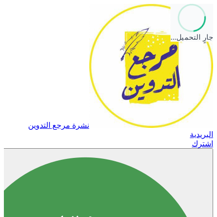
جارٍ التحميل…
نشرة مرجع التدوين
البريدية
اشترك