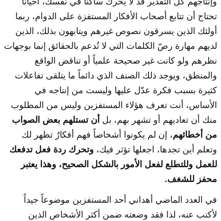
وإنتاجهم كل التقدير قد لا يحرك ساكناً في نفسك، أحياناً
تحتاج أن تتابع أصحاب الأفكار المستفزة على الدوام، ربما
أولئك الذين يسرقون نصوص غيرهم ويتابهون بذلك، الذين
لديهم مهارة رصّ الكلمات التي لا تُدعم بالحقائق إنما بوجهات
نظرهم ولو كانت غير صحيحة علمياً أو تناقض الواقع
والمنطق، ويوجد ذلك الصنف الذي دائماً ما يتلقى تفاعلات
كثيرة بسبب فكرة عدّل عليها وليست من إنتاجه في
الأساس، أنت تعرف هؤلاء المستفزين وليس من المطلوب
منك أن تعاديهم أو تشهر بهم، بل
أن تستلهم بعض الصواب
من أخطائهم
، إن لم يكونوا أشخاصاً فهم أفكارٌ تظهر لك
وتعلم أين تجدها، اجعلها تؤثر فيك،
وتحرك ردة فعل تدفعك
للعمل وللتطلع لفعل الأمور بالشكل الصحيح، وهذا يعتبر
محفز للشغف.
في العدد الماضي أهداني أحد المستفزين موضوعاً جيداً
لأكتب عنه، لذا فقد وضعته ضمن أكثر الأشخاص الذين