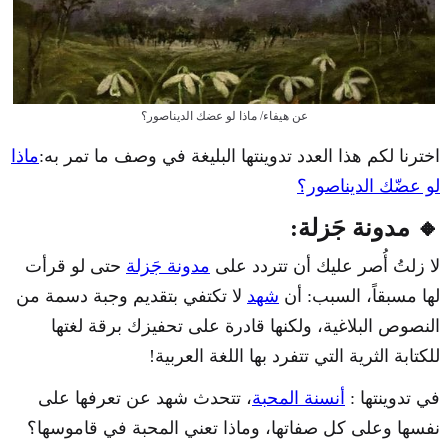
عن هيفاء/ ماذا لو عضك الديناصور؟
اخترنا لكم هذا العدد تدوينتها البليغة في وصف ما تمر به:
ماذا
لو عضّك الديناصور؟
🔸 مدونة جَزلة:
لا زلتُ أُصر عليك أن تتردد على
مدونة جَزلة
حتى لو قرأت
لها مسبقاً، السبب: أن
شهد
لا تكتفي بتقديم وجبة دسمة من
النصوص البلاغية، ولكنها قادرة على تحفيزك برقة لغتها
للكتابة الثرية التي تتفرد بها اللغة العربية!
في تدوينتها :
أنسنة المحبة
، تتحدث شهد عن تعرفها على
نفسها وعلى كل صفاتها، وماذا تعني المحبة في قاموسها؟