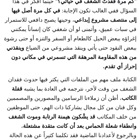
"
كم مرة فقدتُ الشغف في حياتي؟
" حينما أفكر في هذا
السؤال ففي الغالب تكون الإجابة:
في كل مرة أصل فيها
إلى منتصف مشروع إبداعي
، وحينها يصبح دافعي للاستمرار
في سبات عميق، وأتمنى لو أن شغفي كان إنساناً يمكنني
إغراؤه ببعض الحيل كالطعام أو السفر والتنزه أو حتى رشوة
ببعض النقود حتى يأتي وينقذ مشروعي من الضياع
وينقذني
من هذه المقاومة المرهقة التي تسمرني في مكاني دون
إحراز أي تقدم.
الكتابة ملف مهم من الملفات التي يكثر فيها حدوث فقدان
الشغف من وقت لآخر، نترجمه في العادة بما يشبه
قفلة
الكاتب
، أظن أن زملاءنا الرسامين والمصورين والمصممين
وكل فنان من كل مجال يشاركنا ذات الهم، حتى الموظفين
من خلف المكاتب
قد يشْكون هيمنة الرتابة وموت الشغف
وانطفاء شعلة الحماس بعد أن كانت متقدة مشتعلة
،
وبالرجوع لأعدادنا الماضية فقد تكلمنا كثيراً عن هذه الحالة