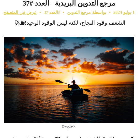
مرجع التدوين البريدية - العدد #37
1 يوليو 2024
•
بواسطة مرجع التدوين
•
#العدد 37
•
عرض في المتصفح
الشغف وقود النجاح، لكنه ليس الوقود الوحيد!⛽🚀
Unsplash