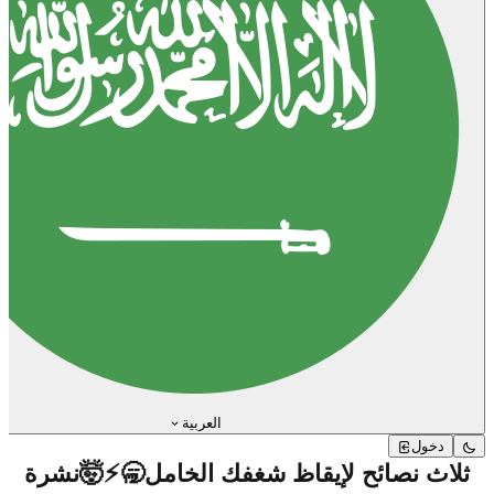
العربية
دخول
ثلاث نصائح لإيقاظ شغفك الخامل🥱⚡🤯نشرة