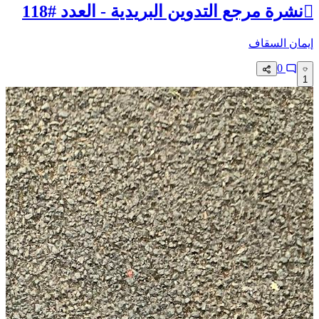
🥳نشرة مرجع التدوين البريدية - العدد #118
إيمان السقاف
0
1