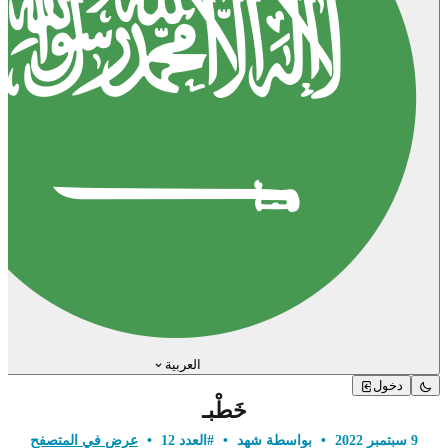
العربية
دخول
خَطْبـ
9 سبتمبر 2022
•
بواسطة شهد
•
#العدد 12
•
عرض في المتصفح