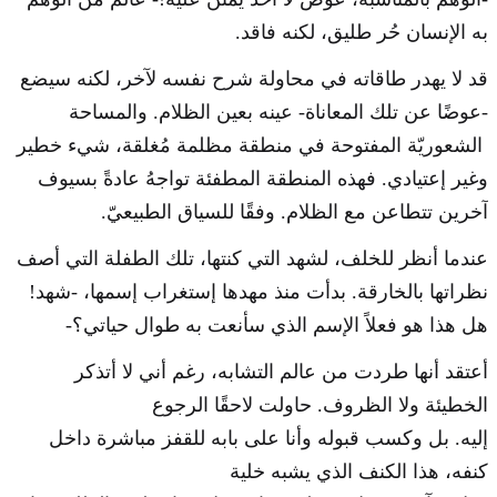
به الإنسان حُر طليق، لكنه فاقد.
قد لا يهدر طاقاته في محاولة شرح نفسه لآخر، لكنه سيضع
-عوضًا عن تلك المعاناة- عينه بعين الظلام. والمساحة
الشعوريّة المفتوحة في منطقة مظلمة مُغلقة، شيء خطير
وغير إعتيادي. فهذه المنطقة المطفئة تواجهُ عادةً بسيوف
آخرين تتطاعن مع الظلام. وفقًا للسياق الطبيعيّ.
عندما أنظر للخلف، لشهد التي كنتها، تلك الطفلة التي أصف
نظراتها بالخارقة. بدأت منذ مهدها إستغراب إسمها، -شهد!
هل هذا هو فعلاً الإسم الذي سأنعت به طوال حياتي؟-
أعتقد أنها طردت من عالم التشابه، رغم أني لا أتذكر
الخطيئة ولا الظروف. حاولت لاحقًا الرجوع
إليه. بل وكسب قبوله وأنا على بابه للقفز مباشرة داخل
كنفه، هذا الكنف الذي يشبه خلية