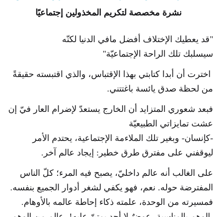
نشرة مخصصة لتكريم المخذولين إجتماعيًا
"قد يعطيك الإختلاف أفضل مافي الدنيا لكنّه
سيسلبك تلك الراحة الإجتماعيّة"
اخترت أن أبدا كتابتي بهذا الإقتباس، والذي اقتبسته حقيقةً
من لحظة صدق يائسة باغتتني.
فبعد شعوري المتزايد أن الخارج يستعدّ لإضرام العار فيّ إن
عشت تمايزاتي الطبيعيّة
-كإنسان- وبغير تلك الملاءمة الإجتماعية، يحتدم الأمر
ليوقفني على مفترق طرق خطير: إيجاد عالم آخر.
على الغالب أنه عالم داخليّ، يصبح فيه المرء؛ كلّ الناس
المفترضة حوله. نعم، فهو يكفي لشغر أدوار الجميع بنفسه.
فمسيرته من الوحدة، علمته ذكاء إحاطة عالمه بالأوهام.
-الوهم بالمناسبة، عوضٌ لا أحد يمتنّ عليه!- عالم من الوهم