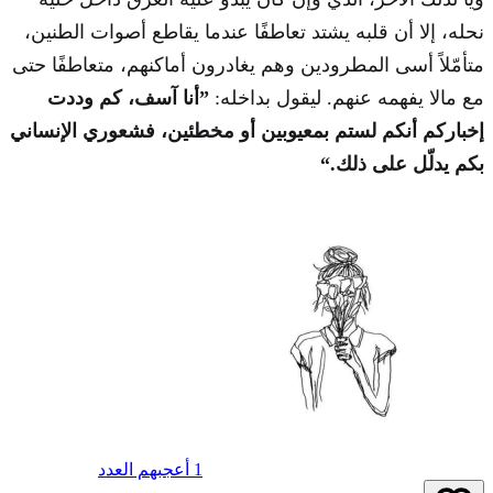
نحله، إلا أن قلبه يشتد تعاطفًا عندما يقاطع أصوات الطنين،
متأمّلاً أسى المطرودين وهم يغادرون أماكنهم، متعاطفًا حتى
مع مالا يفهمه عنهم. ليقول بداخله:
”أنا آسف، كم وددت
إخباركم أنكم لستم بمعيوبين أو مخطئين، فشعوري الإنساني
بكم يدلّل على ذلك.“
1 أعجبهم العدد