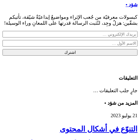
شؤد •
كبسولات معرفيّة من جُعب الإثراء ومواضيعٌ إبداعيّةٌ شيّقة، تأتيكم
بشقّين: هزلٌ وجِد، لتُثبت الرسالة قدرتها على اللمعانِ وراء الوسيلة!
اشترك
التعليقات
جارٍ جلب التعليقات …
المزيد من شؤد •
21 يوليو 2023
التنوّع في أشكال المحتوى