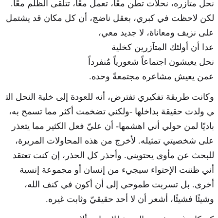
نحل متآزره، نحلات تطن معًا، تعمل معًا، تتلقى الظلم معًا.
لكن لاحظت في كبري، بعقل ناضج، أن كل مكان قد يشتمل
على نزيف ومعاناة، لا جديد معي،
عدا أن أولئك المتآزرين كخلية
نحل يعيشون اجتماعاً شعورياً مُنفرداً
عمن يعيش مشاعره مجتمعةً وحده.
وكانت طريقة تفكيري تفترض، أنه للعودة إلى خلية النحل الت
ي ولدت حقيقة بداخلها -ولكني تضخمت أكثر مما تسمح به،
باديًا لمن حولي أني اهشمها- أن عليّ فعل الكثير مما يتعذر
على شخصيتي تمثيله. لأخرج من هذه المحاولات المريرة،
للبحث عن مأوى يحتويني. وأحذر كل الحذر، إن كنت تعتقد
أني ظننت الإحتواء سيجيء من إنسان أو مجموعة إنسية
أخرى. بل تسربت طموحي إلى أن أكون في كنف الله،
وشيئًا فشيئًا، أشعر أن لا أحد حقيقيّ وثابت غيره.