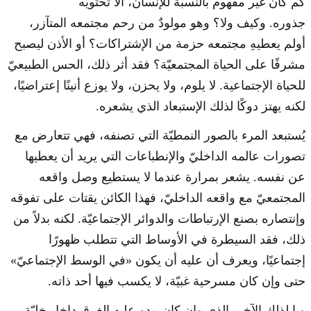
كم كان غير مفهوم بالنسبة للإنسان، ألا تحتويه
جذوره. وكيف ولا؟ وهو مولودٌ من رحم مجتمعه المتآزر،
أولم يعطيهِ مجتمعه حزمة من الإشتراكات؟ أو الأذن ليصبح
مشرفًا على الحياة المجتمعيّة؟ فقد أثر ذلك، الحس الطبيعيّ
للحياة الإجتماعية. لا يلوم، ولا يحزن، ولا يوزع أنينًا إعتراضيًا،
لكنه يهتز دوكًا لذلك الإستبعاد الذي يشعره.
يُستبعد المرء بالصور النمطيّة التي تصنفه، فهي تتعارض مع
تصورات عالمه الداخليّ والإنطباعات التي يريد أن يعطيها
عن نفسه. يشعر بمرارة عندما لا يستطيع وصل واقعه
المجتمعيّ مع واقعه الداخليّ، فهذا الكائن يقتات على تفوقه
وإنتصاره بصنع الإرتباطات والدوائر الإجتماعيّة. لكنه بدلاً من
ذلك، فقد السيطرة في الأوساط التي تتطلب ظهورًا
إجتماعيًا، ويعرف أن عليه أن يكون «في الوسط الإجتماعيّ»
حتى وإن كان مسرحية غبيّة، لا يكسب فيها أحد ذاته.
ويا لذلك الآخر، الذي وإن كان يبدو عليه الغرق داخل خليّة