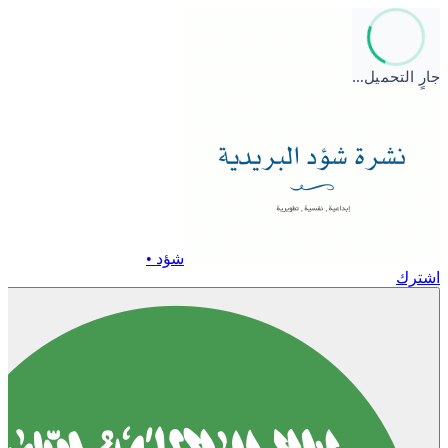
جارٍ التحميل…
شؤد •
اشترك