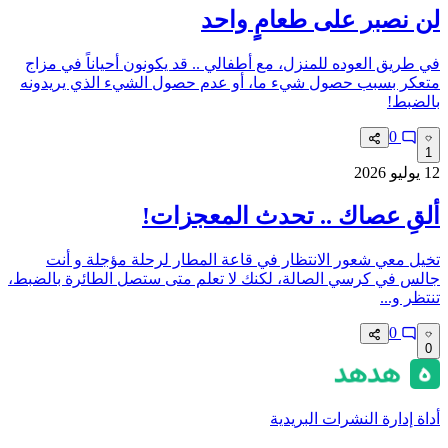
لن نصبر على طعامٍ واحد
في طريق العوده للمنزل، مع أطفالي .. قد يكونون أحياناً في مزاج
متعكر بسبب حصول شيء ما، أو عدم حصول الشيء الذي يريدونه
بالضبط!
0
1
12 يوليو 2026
ألقِ عصاك .. تحدث المعجزات!
تخيل معي شعور الانتظار في قاعة المطار لرحلة مؤجلة و أنت
جالس في كرسي الصالة، لكنك لا تعلم متى ستصل الطائرة بالضبط،
تنتظر و...
0
0
أداة إدارة النشرات البريدية