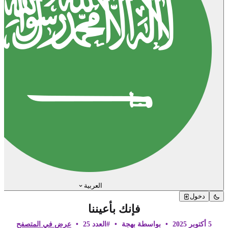
العربية
دخول
فإنك بأعيننا
5 أكتوبر 2025
•
بواسطة بهجة
•
#العدد 25
•
عرض في المتصفح