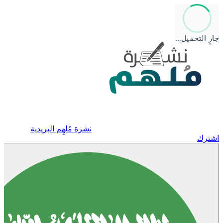
جارٍ التحميل…
نشرة مُلهِم البريدية
اشترك