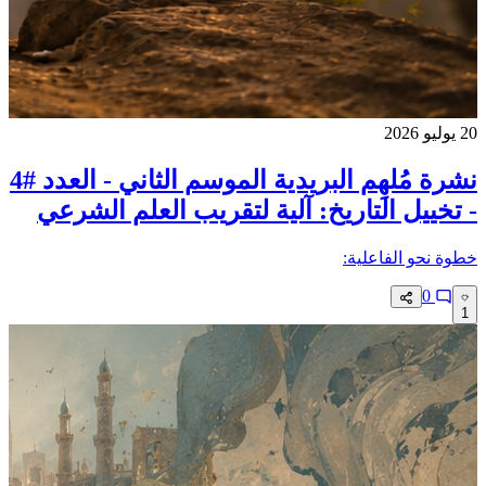
20 يوليو 2026
نشرة مُلهِم البريدية الموسم الثاني - العدد #4
- تخييل التاريخ: آلية لتقريب العلم الشرعي
خطوة نحو الفاعلية:‏
0
1