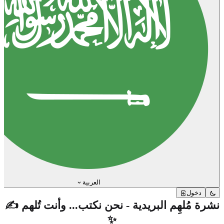
العربية
دخول
نشرة مُلهِم البريدية - نحن نكتب... وأنت تُلهم ✍️
✨