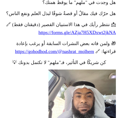
هل وجدت في "ملهم" ما يوقظ همتك؟
هل حرّك فيك مقالٌ أو قصةٌ شوقًا لبذل العلم ونفع الناس؟
📩 ننتظر رأيك في هذا الاستبيان القصير (دقيقتان فقط) 🔗
https://forms.gle/AZja7H5XDxwt2jkNA
🎁 ولمن فاته بعض النشرات السابقة أو يرغب بإعادة
قراءتها: 🔗
https://gohodhod.com/@nashrat_molhem
كن شريكًا في التأثير، فـ"ملهم" لا تكتمل بدونك 💡