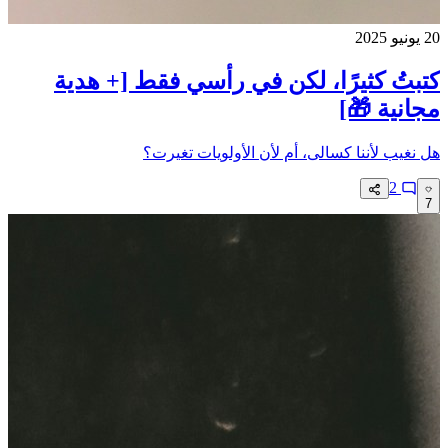
20 يونيو 2025
كتبتُ كثيرًا، لكن في رأسي فقط [+ هدية
مجانية 🎁]
هل نغيب لأننا كسالى، أم لأن الأولويات تغيرت؟
2
7