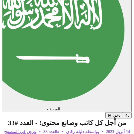
العربية
دخول
من أجل كل كاتب وصانع محتوى! - العدد #33
14 أبريل 2023
•
بواسطة دليلة رقاي
•
#العدد 33
•
عرض في المتصفح