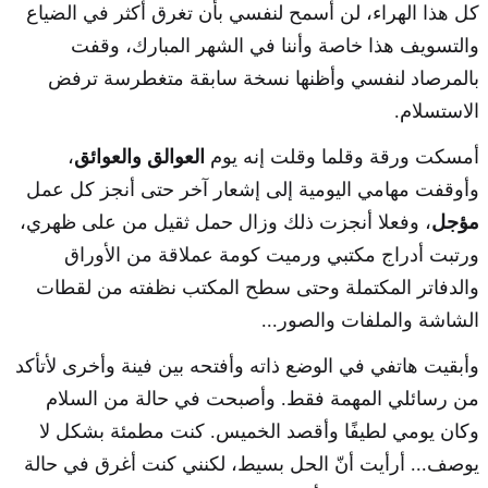
كل هذا الهراء، لن أسمح لنفسي بأن تغرق أكثر في الضياع
والتسويف هذا خاصة وأننا في الشهر المبارك، وقفت
بالمرصاد لنفسي وأظنها نسخة سابقة متغطرسة ترفض
الاستسلام.
أمسكت ورقة وقلما وقلت إنه يوم
العوالق والعوائق
،
وأوقفت مهامي اليومية إلى إشعار آخر حتى أنجز كل عمل
مؤجل
، وفعلا أنجزت ذلك وزال حمل ثقيل من على ظهري،
ورتبت أدراج مكتبي ورميت كومة عملاقة من الأوراق
والدفاتر المكتملة وحتى سطح المكتب نظفته من لقطات
الشاشة والملفات والصور...
وأبقيت هاتفي في الوضع ذاته وأفتحه بين فينة وأخرى لأتأكد
من رسائلي المهمة فقط. وأصبحت في حالة من السلام
وكان يومي لطيفًا وأقصد الخميس. كنت مطمئة بشكل لا
يوصف... أرأيت أنّ الحل بسيط، لكنني كنت أغرق في حالة