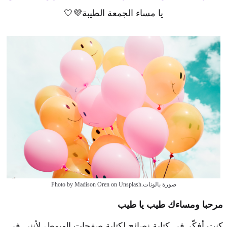
يا مساء الجمعة الطيبة💜🤍
صورة بالونات.Photo by Madison Oren on Unsplash
مرحبا ومساءك طيب يا طيب
كنت أفكّر في كتابة نصائح لكتابة صفحات الهبوط، لأنني في