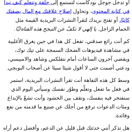
أو تدخل جوجل بودكاست لتستمع إلى
حلقة وتتعلم كيف تبدأ
في كتابة المحتوى
، وتحاول
إصلاح علاقتك مع المال بصفتك
كاتبًا،
أو تفتح بريدك لتقرأ النشرات البريدية القيمة مثل
الحمام الزاجل.
يا إلهي لا تكفّ عن التبجح هذه الفتاة😉.
كم أنت رائع صدقني، تفعل كل هذا في حين يغرق الأغلبية
في مشاهدة فيديوهات الضحك السمجة على تيك توك،
ويقضي آخرون الساعات أمام نتفلكس وشاهد والامبيسي،
ودعني أصمت حتى لا أقول شيئا سيئا عن أصحاب البوبجي.
وسط كل هذه التفاهة أنت تقرأ النشرات البريدية، استمر
في فعل ما تفعل وتعلّم وطوّر نفسك وسيأتي اليوم الذي
ستفتخر فيه بنفسك، وتقف بين الحشود وأنت تشعّ بالإبداع
ومئات الدعوات ترفع من أجلك عن صنيع ما قدمته من نفع
وفائدة.
هل تذكر أنني حدثتك قبل قليل عن الدعم، وأفضل دعم أراه