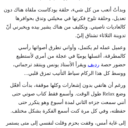
وبدأتُ أتعب من كل شيء، حلقة بودكاست ملقاة هناك دون
تعديل، وحلقة تلوح فكرتها في مخيلتي وتدق بحوافرها
كالعاديات ناصيتي. وتكليف من هناك يشير بيده ويخبرني أنّ
تدوينة الثلاثاء تشتاق إليّ.
وعميل عمله لم يكتمل، وأواني تطرق أصواتها رأسي
كالمطرقة، أغسلها يوميًا في عجلة من أمري لأستطيع
حضور حصة
رديف
ويقرأ الأستاذ يونس وينتقد ترجماتي،
ووسط كل هذا الركام سياط التأنيب تمزق قلبي...
ورغم أن هاتفي بدون إشعارات وكلها موقفة، بدأت أفعّل
وضع Relax طول الوقت. وأسمع فقط كتاب صوتي حتى
أنني سمعت جزءه الثاني لمدة أسبوع وهو يتكرر حتى
حفظته، وفي كل مرة كنت أسمع الفكرة بشكل مختلف.
إلى غاية أمس، وقفت بحزم وقلت لنفسي إلى متى يستمر