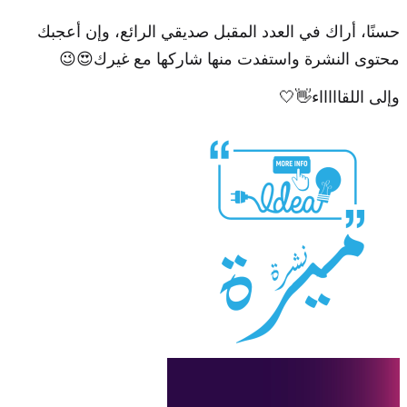
حسنًا، أراك في العدد المقبل صديقي الرائع، وإن أعجبك
محتوى النشرة واستفدت منها شاركها مع غيرك😍😉
وإلى اللقاااااء👋🤍