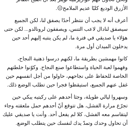
الأزرق الوديع كلبًا عديم الملامح😑.
أعرف أنه لا يجب أن ننتظر أحدًا يصفق لنا، لكن الجميع
سيصفق لنادال لاعب التنس، ويصفقون لرونالدو... لكن حتى
هؤلاء يا صديقي في فترة ما، لم يكن ينتبه إليهم أحد حين
يدخلون الميدان أول مرة.
كانوا مهمشين بطريقة ما، لكنهم درسوا ذهنية النجاح،
وفهموا لعبة الحياة واستطاعوا صنع النجاح. وكوّنوا خلطتهم
الخاصة للحفاظ على نجاحهم، حاولوا من أجل انفسهم حين
غفل عنهم الجميع، استيقظوا فجرا حين تطلب الوضع ذلك.
وسهروا ليالي طويلة، وجثا أحدهم على ركبتيه يبكي حين
تجرّع مرارة الفشل، هل تتوقع أنّ أحدهم حمل ملعقته وجاء
ليتقاسم معه الفشل، كلا لم يفعل أحد. وأنت يا صديقي عليك
أن تحاول وحدك وتمدّ يدك لنفسك حين يتطلب الوضع.