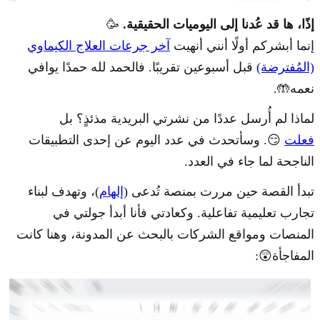
إذًا، ها قد عُدنا إلى اليوميات الحقيقية.
🥳
إنما أبشركم أولًا أنني أنهيت
آخر جرعات العلاج الكيماوي
(المُفترضة)
قبل أسبوعين تقريبًا. فالحمد لله حمدًا يوافي
نعمه🤲.
لماذا لم أُرسل عددًا من نشرتي البريدية مذئذٍ؟ بل
فعلت
😏. وسأتحدث في عدد اليوم عن إحدى التطبيقات
الناجحة لما جاء في العدد.
تبدأ القصة حين مررت بمنصة تُدعى (
إلهام
)، وتهدف لبناء
تجارب تعليمية تفاعلية. وكعادتي فأنا أبدأ جولتي في
المنصات ومواقع الشركات بالبحث عن المدونة، وهنا كانت
المفاجأة😲: