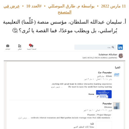
11 مارس 2022
•
بواسطة م. طارق الموصللي
•
#العدد 10
•
عرض في
المتصفح
أ.
سليمان عبدالله السلطان،
مؤسس منصة (
عُلِّمنا
) التعليمية
يُراسلني، بل ويطلب موعدًا، فما القصة يا تُرى؟
🤔