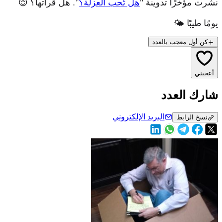
نشرت مؤخرًا تدوينة "
هل تُحب العزلة؟
". هل قرأتها؟ 😌
يومًا طيبًا 🌤
كن أول معجب بالعدد
أعجبني
شارك العدد
البريد الإلكتروني
نسخ الرابط