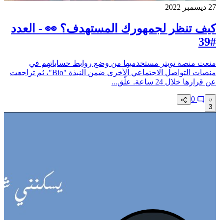
27 ديسمبر 2022
كيف تنظر لجمهورك المستهدف؟ 👀 - العدد
#39
منعت منصة تويتر مستخدميها من وضع روابط حساباتهم في
منصات التواصل الاجتماعي الأخرى ضمن النبذة "Bio"، ثم تراجعت
عن قرارها خلال 24 ساعة. علّق...
0
3