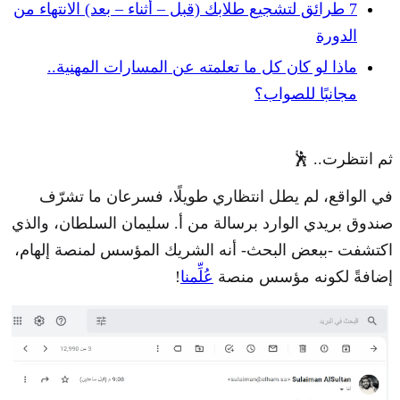
7 طرائق لتشجيع طلابك (قبل – أثناء – بعد) الانتهاء من
الدورة
ماذا لو كان كل ما تعلمته عن المسارات المهنية..
مجانبًا للصواب؟
ثم انتظرت.. 🕺
في الواقع، لم يطل انتظاري طويلًا، فسرعان ما تشرّف
صندوق بريدي الوارد برسالة من أ. سليمان السلطان، والذي
اكتشفت -ببعض البحث- أنه الشريك المؤسس لمنصة إلهام،
إضافةً لكونه مؤسس منصة
عُلِّمنا
!