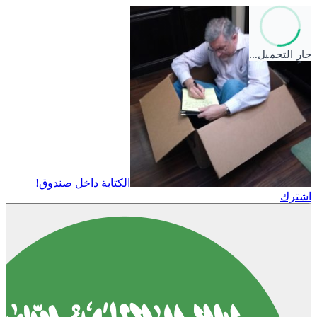
جارٍ التحميل…
الكتابة داخل صندوق!
اشترك