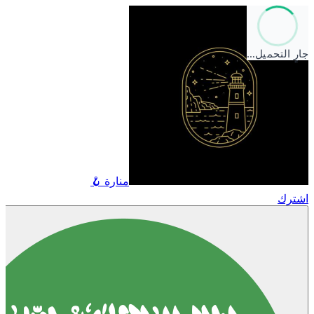
جارٍ التحميل…
منارة 🪝
اشترك