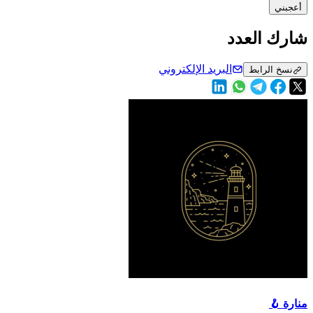
أعجبني
شارك العدد
البريد الإلكتروني
نسخ الرابط
منارة 🪝