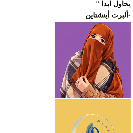
يحاول أبدا "
-ألبرت أينشتاين