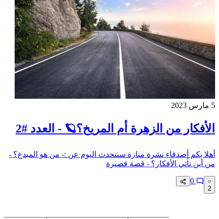
5 مارس 2023
الأفكار من الزهرة أم المريخ؟🪐 - العدد #2
أهلا بكم أصدقاء نشرة منارة سنتحدث اليوم عن :- من هو المبدع؟ -
من أين تأتي الأفكار؟ - قصة قصيرة
0
2