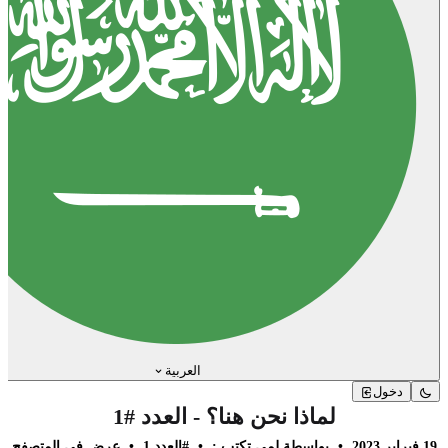
العربية
دخول
لماذا نحن هنا؟ - العدد #1
19 فبراير 2023
•
بواسطة لمى تكتب :
•
#العدد 1
•
عرض في المتصفح