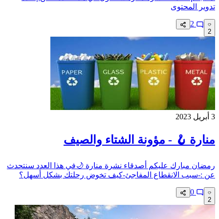
تدوير المحتوى
2
2
3 أبريل 2023
منارة 🪝 - مؤونة الشتاء والصيف
رمضان مبارك عليكم أصدقاء نشرة منارة 🌙في هذا العدد سنتحدث
عن :-سبب الانقطاع المفاجئ-كيف تخوض رحلتك بشكل أسهل؟
0
2