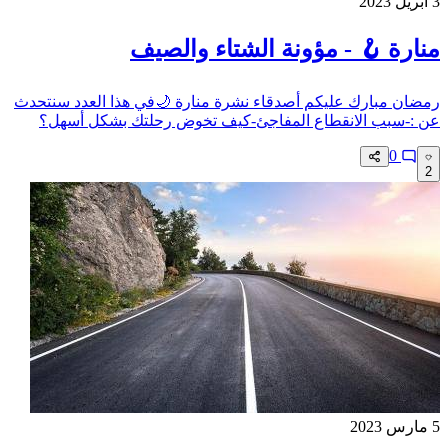
3 أبريل 2023
منارة 🪝 - مؤونة الشتاء والصيف
رمضان مبارك عليكم أصدقاء نشرة منارة 🌙في هذا العدد سنتحدث
عن :-سبب الانقطاع المفاجئ-كيف تخوض رحلتك بشكل أسهل؟
0
2
5 مارس 2023