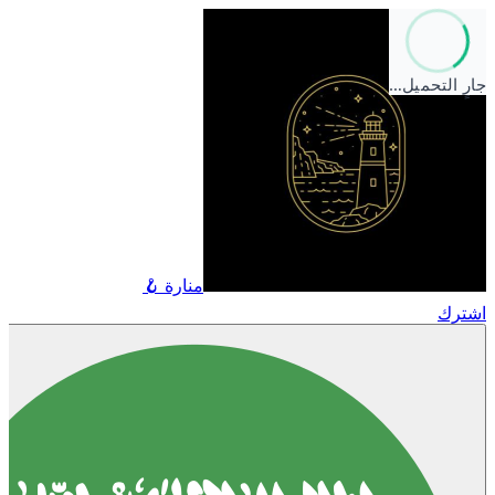
جارٍ التحميل…
منارة 🪝
اشترك