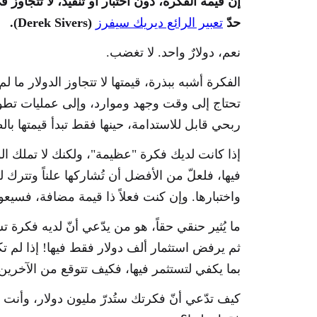
إنّ قيمة الفكرة، دون اختبار أو تنفيذ، لا تتجاوز 
حدّ
تعبير الرائع ديريك سيفرز
(Derek Sivers).
نعم، دولارٌ واحد. لا تغضب.
الفكرة أشبه ببذرة، قيمتها لا تتجاوز الدولار ما لم تُر
تحتاج إلى وقت وجهد وموارد، وإلى عمليات تطوي
ربحي قابل للاستدامة، حينها فقط تبدأ قيمتها بال
إذا كانت لديك فكرة "عظيمة"، ولكنك لا تملك الو
فيها، فلعلّ من الأفضل أن تُشاركها علناً وتترك 
واختبارها. وإن كنت فعلاً ذا قيمة مضافة، فسيعو
ما يُثير حنقي حقاً، هو من يدّعي أنّ لديه فكرة
ثم يرفض استثمار ألف دولار فقط فيها! إذا لم تك
بما يكفي لتستثمر فيها، فكيف تتوقع من الآخرين أ
كيف تدّعي أنّ فكرتك ستُدرّ مليون دولار، وأنت ل