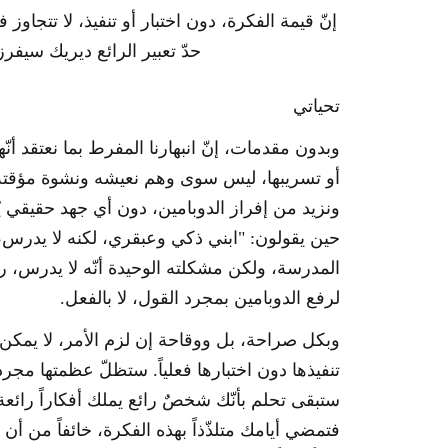
إنّ قيمة الفكرة، دون اختبار أو تنفيذ، لا تتجاوز 
حدّ تعبير الرائع ديريك سيفرز (erek Sivers
تحياتي
وبدون مقدمات، إنّ انبهارنا المفرط بما نعتقد أ
أو تسريبها، ليس سوى وهم نعيشه ونشوة مؤقتة 
ونزيد من إفراز الدوبامين، دون أي جهد حقيقي ي
حين يقولون: "ابني ذكي وعبقري، لكنه لا يدرس،
المدرسة، ولكن مشكلته الوحيدة أنّه لا يدرس، ر
لرفع الدوبامين بمجرد القول، لا بالفعل.
وبكل صراحة، بل ووقاحة إن لزم الأمر، لا يمكن تق
تنفيذها دون اختبارها فعلياً. ستظلّ عظمتها مج
ستبقى تحلم بأنّك شخصٌ رائع يملك أفكاراً رائعة
فتمضي أيامك متلذّذاً بهذه الفكرة، خائفاً من أن "