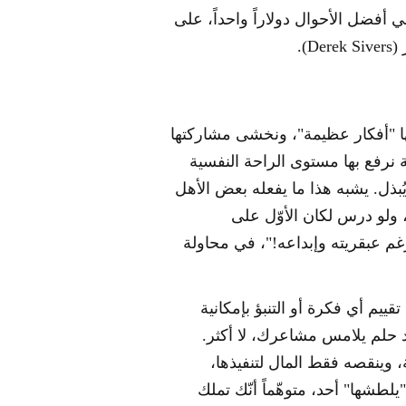
في أفضل الأحوال دولاراً واحداً، على
D).
نّها "أفكار عظيمة"، ونخشى مشاركتها
نرفع بها مستوى الراحة النفسية
ُبذل. يشبه هذا ما يفعله بعض الأهل
 ولو درس لكان الأوّل على
غم عبقريته وإبداعه!"، في محاولة
ييم أي فكرة أو التنبؤ بإمكانية
رد حلم يلامس مشاعرك، لا أكثر.
، وينقصه فقط المال لتنفيذها،
يلطشها" أحد، متوهّماً أنّك تملك