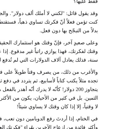
فقط عليها؟
وقد يقول قائل: "لكنني لا أملك ألف دولار". والج
كنت تؤمن فعلاً أنّ فكرتك تساوي ذهباً، فستقت
بدلاً من التبجّح بها دون فعل.
وعلى صعيدٍ آخر، فإنّ وقتك هو استثمارك الحقي
وقتك لفكرتك، فهذا يوازي راتباً غير مدفوع. إذا
سنة، فذلك يعادل آلاف الدولارات التي لم تُدفع لك
والأغرب من ذلك، من يصرف وقتاً طويلاً على فكر
تجده مثلاً يكتب كتاباً لأسابيع، ثم يتردد في دفع
يتجاوز 200 دولار! كأنّه لا يدرك أنّه أهدر 
الثمين. بل في كثير من الأحيان، يكون من الأكثر 
لا وقتياً، إلا إذا كان وقتك لا يساوي شيئاً!
في الختام، إذا أردتَ رفع الدوبامين دون تعب،
وأكثر فائدة من إزعاج الآخرين بهُراء "فكرتك ا