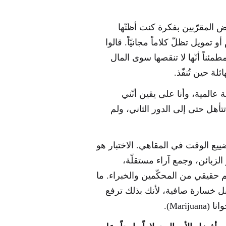
 المقرّبين بفكرة كنت أظنّها
تمويل تظلّ كلاماً مجانيّاً. قالوا
طمئناً أنّها لا تنقصها سوى المال
لة حين تُنفّذ.
ة عالمية، وأنا على يقين أنّني
تأهل حتى إلى الدور الثاني، ولم
ضييع الوقت في المقاهي. الاختبار هو
الزبائن، وجمع آراء مستقلّة،
حقيقي من المحكّمين والخبراء. ما
بل خسارة صافية، لأنك بذلك ترفع
Mari).