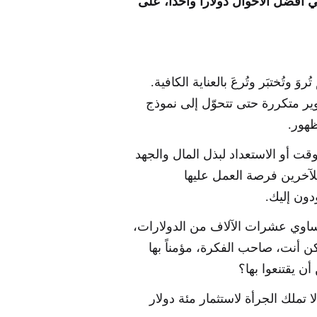
في أفضل الأحوال دولاراً واحداً، على
وَ وتُختبَر وتُرعَ بالعناية الكافية.
ر متكررة حتى تتحوّل إلى نموذج
ظهور.
قت أو الاستعداد لبذل المال والجهد
للآخرين فرصة العمل عليها
دون إليك.
 تساوي عشرات الآلاف من الدولارات،
ن أنت، صاحب الفكرة، مؤمناً بها
ن يقتنعوا بها؟
ا تملك الجرأة لاستثمار مئة دولار