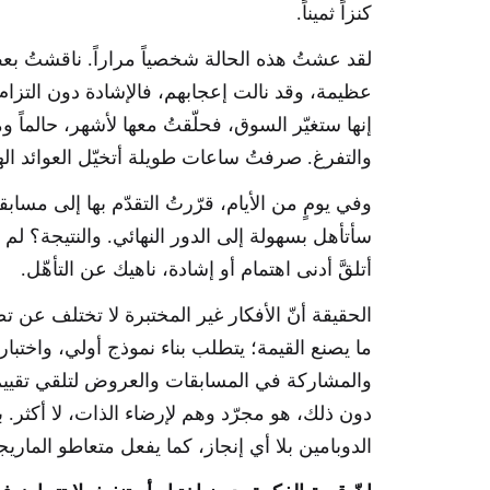
كنزاً ثميناً.
لقد عشتُ هذه الحالة شخصياً مراراً. ناقشتُ بعض
عظيمة، وقد نالت إعجابهم، فالإشادة دون التزام أو 
إنها ستغيّر السوق، فحلّقتُ معها لأشهر، حالماً وم
والتفرغ. صرفتُ ساعات طويلة أتخيّل العوائد الهائ
وفي يومٍ من الأيام، قرّرتُ التقدّم بها إلى مسابق
سأتأهل بسهولة إلى الدور النهائي. والنتيجة؟ لم ت
أتلقَّ أدنى اهتمام أو إشادة، ناهيك عن التأهّل.
الحقيقة أنّ الأفكار غير المختبرة لا تختلف عن ت
ما يصنع القيمة؛ يتطلب بناء نموذج أولي، واختبار 
والمشاركة في المسابقات والعروض لتلقي تقييم 
دون ذلك، هو مجرّد وهم لإرضاء الذات، لا أكثر. 
الدوبامين بلا أي إنجاز، كما يفعل متعاطو الماريجوانا (juana