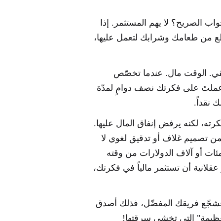
واب الصريح؟ لا يهم المستثمر. إذا
طع من طعامك وشرابك لتعمل عليها،
قي. الوقت مال. عندما تخصّص
 عملتَ على فكرتك نصف دوامٍ لمدّة
 نقداً.
ته، لكنه يرفض إنفاق المال عليها.
 ثمن تصميم غلاف أو تدقيق لغوي لا
بالفعل مئات أو آلاف الدولارات من وقته
عقلانية أن تستثمر مالياً في فكرتك،
 فشجّع فريقك المفضّل، فذلك أصدق
لعظيمة" التي تخشى سرقتها!