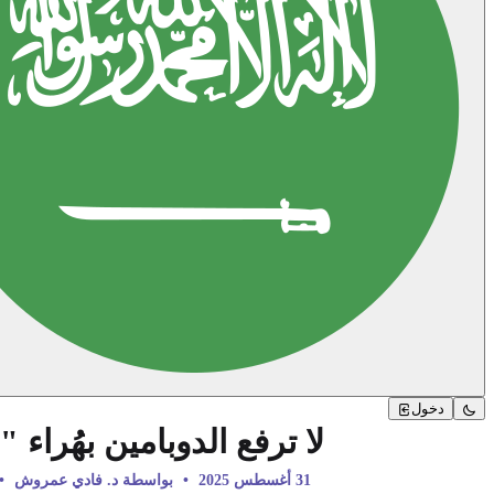
دخول
لا ترفع الدوبامين بهُراء
31 أغسطس 2025
•
بواسطة د. فادي عمروش
•