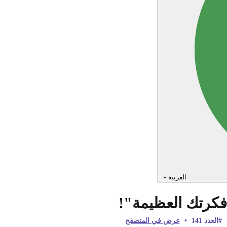
العربية
 "فكرتك العظيمة"!
#العدد 141
•
عرض في المتصفح