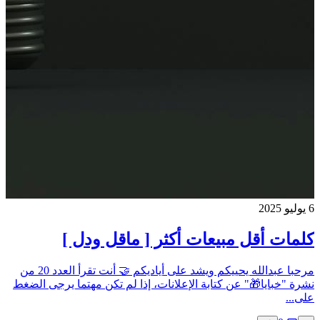
6 يوليو 2025
كلمات أقل مبيعات أكثر [ ماقل ودل ]
مرحبا عبدالله يحييكم ويشد على أياديكم 🤝 أنت تقرأ العدد 20 من
نشرة "خبايا🎁" عن كتابة الإعلانات، إذا لم تكن مهتما يرجى الضغط
على...