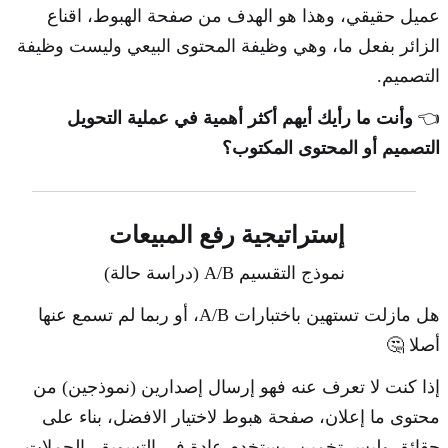
عميل حقيقي، وهذا هو الهدف من صفحة الهبوط، اقناع
الزائر بفعل ما، وهي وظيفة المحتوى البيعي وليست وظيفة
التصميم.
👈
وأنت ما رأيك أيهم أكثر أهمية في عملية التحويل
التصميم أو المحتوى المكتوب؟
إستراتيجية رفع المبيعات
نموذج التقسيم A/B (دراسة حالة)
هل مازلت تستهين باختبارات A/B، أو ربما لم تسمع عنها
أصلا 🤔
إذا كنت لا تعرف عنه فهو إرسال إصدارين (نموذجين) من
محتوى ما إعلان، صفحة هبوط لاختيار الافضل، بناء على
حقائق وليس تخمين، يستخدم عادة في التسويق، الحملات