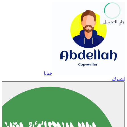
جارٍ التحميل…
خبايا
اشترك