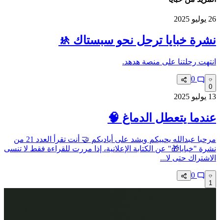
26 يوليو 2025
نشرة خبايا ترحل نحو سبستاك 🚸
انتهت رحلتنا على منصة هدهد.
0
0
13 يوليو 2025
عندما يتعطل الدماغ 🧠
مرحبا عبدالله يحييكم ويشد على أياديكم 🤝 أنت تقرأ العدد 21 من
نشرة "خبايا🎁" عن الكتابة الإعلانية، إذا مررت للقراءة فقط لا تنسى
الاشتراك حتى لا...
0
1