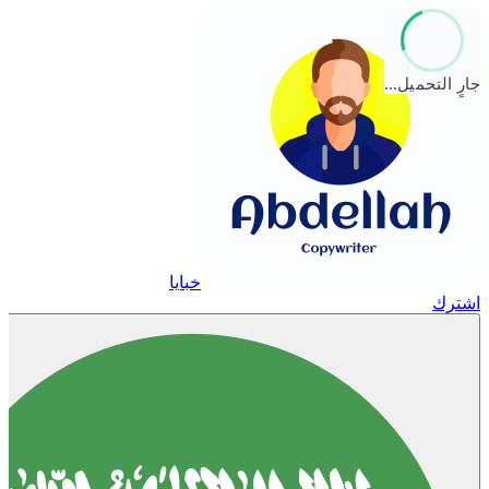
جارٍ التحميل…
خبايا
اشترك