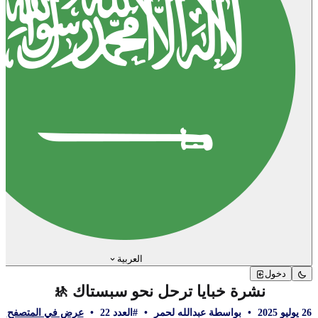
العربية
دخول
نشرة خبايا ترحل نحو سبستاك 🚸
26 يوليو 2025
•
بواسطة عبدالله لحمر
•
#العدد 22
•
عرض في المتصفح