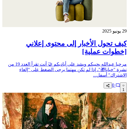
29 يونيو 2025
كيف تحول الأخبار إلى محتوى إعلاني
[خطوات عملية]
مرحبا عبدالله يحييكم ويشد على أياديكم 🤝 أنت تقرأ العدد 19 من
نشرة "خبايا🎁"، إذا لم تكن مهتما يرجى الضغط على "إلغاء
الاشتراك" أسفل...
0
1