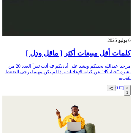
6 يوليو 2025
كلمات أقل مبيعات أكثر [ ماقل ودل ]
مرحبا عبدالله يحييكم ويشد على أياديكم 🤝 أنت تقرأ العدد 20 من
نشرة "خبايا🎁" عن كتابة الإعلانات، إذا لم تكن مهتما يرجى الضغط
على...
0
1