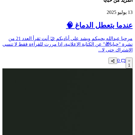
المزيد من خبايا
13 يوليو 2025
عندما يتعطل الدماغ 🧠
مرحبا عبدالله يحييكم ويشد على أياديكم 🤝 أنت تقرأ العدد 21 من
نشرة "خبايا🎁" عن الكتابة الإعلانية، إذا مررت للقراءة فقط لا تنسى
الاشتراك حتى لا...
0
1