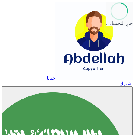
جارٍ التحميل…
خبايا
اشترك