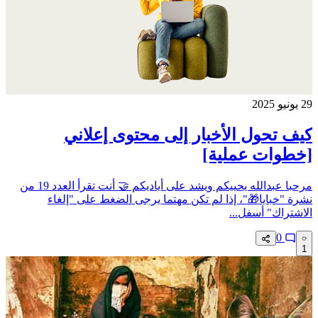
29 يونيو 2025
كيف تحول الأخبار إلى محتوى إعلاني
[خطوات عملية]
مرحبا عبدالله يحييكم ويشد على أياديكم 🤝 أنت تقرأ العدد 19 من
نشرة "خبايا🎁"، إذا لم تكن مهتما يرجى الضغط على "إلغاء
الاشتراك" أسفل...
0
1