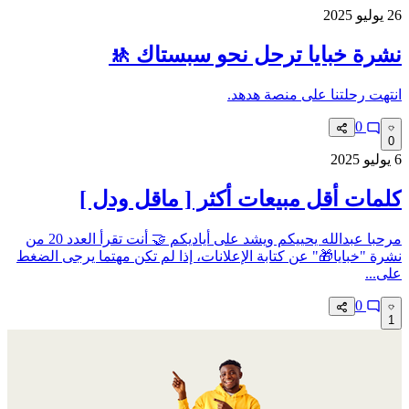
26 يوليو 2025
نشرة خبايا ترحل نحو سبستاك 🚸
انتهت رحلتنا على منصة هدهد.
0
0
6 يوليو 2025
كلمات أقل مبيعات أكثر [ ماقل ودل ]
مرحبا عبدالله يحييكم ويشد على أياديكم 🤝 أنت تقرأ العدد 20 من
نشرة "خبايا🎁" عن كتابة الإعلانات، إذا لم تكن مهتما يرجى الضغط
على...
0
1