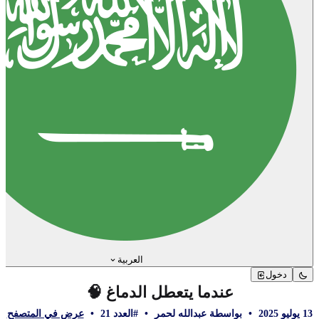
العربية
دخول
عندما يتعطل الدماغ 🧠
13 يوليو 2025
•
بواسطة عبدالله لحمر
•
#العدد 21
•
عرض في المتصفح