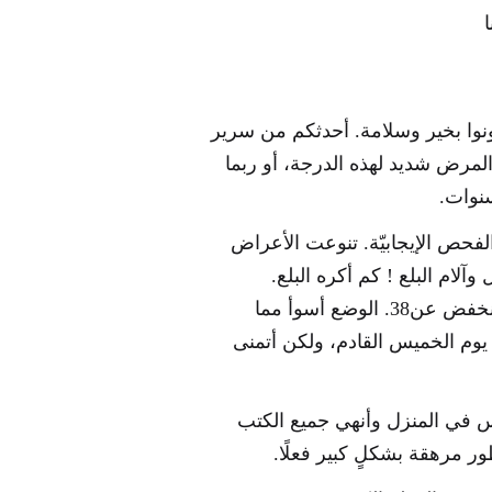
ا
كون ال42؟ أتمنى ان تكونوا بخير وسلامة. أحدثكم من سرير
 لم أعتقد أنّ هذا المرض شديد لهذه الدرجة، أو ربما
نوات.
لفحص الإيجابيّة. تنوعت الأعراض
آلام البلع ! كم أكره البلع.
أستيقظ بين الحين والآخر لأنّ درجة حرارتي لا تنخفض عن38. الوضع أسوأ مما
ة يوم الخميس القادم، ولكن أتمنى
في المنزل وأنهي جميع الكتب
ور مرهقة بشكلٍ كبير فعلًا.