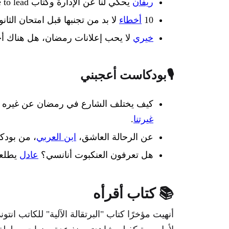
ريفان
يحكي لنا عن الإدارة وكتاب Dare to lead
10
أخطاء
لا بد من تجنبها قبل امتحان الثانو
خيري
لا يحب إعلانات رمضان، هل هناك أحد
🎙️بودكاست أعجبني
كيف يختلف الشارع في رمضان عن غيره 
غيرتنا
.
عن الرحالة العاشق،
ابن العربي
، من بود
هل تعرفون العنكبوت أنانسي؟
عادل
يطلعن
📚 كتاب أقرأه
أنهيت مؤخرًا كتاب "البرتقالة الآلية" للكاتب ا