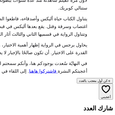
لأول مرة كفيلم شاهدته منذ عدة سنوات ببطولة
ستنالي كوبريك.
يتناول الكتاب حياة أليكس وأصدقاءه، قاطعوا ال
اغتصاب وسرقة وقتل. يقع بعدها أليكس في قب
وتتناول الرواية في قسميها الثاني والثالث آثار ال
يحاول برجس في الرواية إظهار أهمية الاختيار، 
القدرة على الاختيار. أن تكون صالحًا بالإجبار لا ي
في النهايّة سُعدت بوجودكم هنا، وأنكم سمحتم ل
أعجبتكم النشرة
فاشتركوا هاهنا
. إلى اللقاء في
كن أول معجب بالعدد
أعجبني
شارك العدد