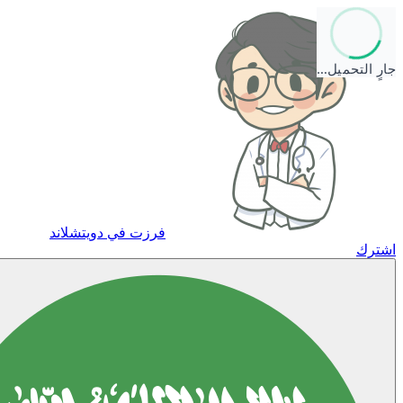
جارٍ التحميل…
فرزت في دويتشلاند
اشترك