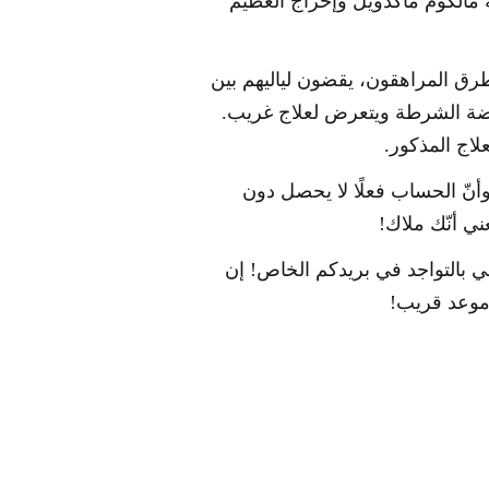
 مالكوم ماكدويل وإخراج العظيم
طرق المراهقون، يقضون لياليهم بين
ضة الشرطة ويتعرض لعلاج غريب.
علاج المذكور.
وأنّ الحساب فعلًا لا يحصل دون
عني أنّك ملاك!
ي بالتواجد في بريدكم الخاص! إن
 موعد قريب!