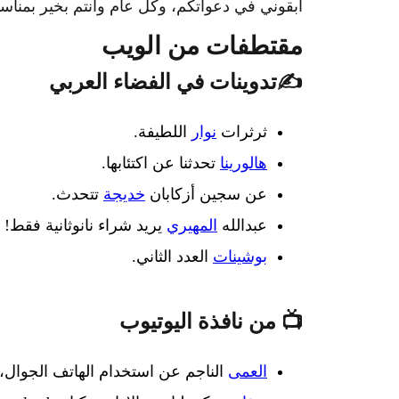
ابقوني في دعواتكم، وكل عام وأنتم بخير بمناسب
مقتطفات من الويب
✍️تدوينات في الفضاء العربي
ثرثرات
نوار
اللطيفة.
هالورينا
تحدثنا عن اكتئابها.
عن سجين أزكابان
خديجة
تتحدث.
عبدالله
المهيري
يريد شراء نانوثانية فقط!
بوشينات
العدد الثاني.
📺 من نافذة اليوتيوب
العمى
الناجم عن استخدام الهاتف الجوا