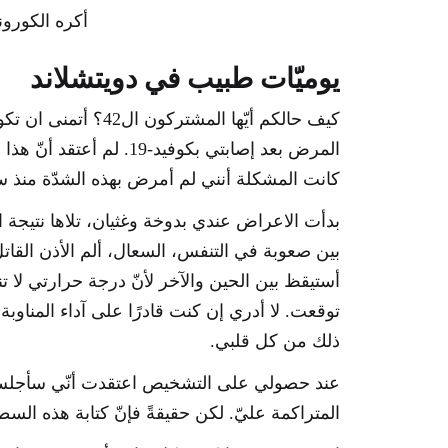
أكره الكورون
يوميّات طبيب في دويتشلاند
كيف حالكم أيّها المشتر
المرض بعد إصابتي بكوفيد-19.
كانت المشكلة أنني لم أمرض بهذه الشدّة منذ س
بدأت الاعراض عندي بدوخة وغثيان، تلاها نتيجة ا
بين صعوبة في التنفس، السعال، ألم الأذن القاتل و
توقعت. لا أدري إن كنت قادرًا على آداء المناوب
ذلك من كل قلبي.
عند حصولي على التشخيص اعتقدت أنّي سأجلس 
المتراكمة عليّ. لكن حقيقةً فإنّ كتابة هذه السط