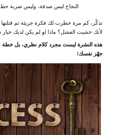
النجاح ليس صدفة، وليس ضربة حظ. ا
تذكّر، كم مرة خطرت لك فكرة جريئة ثم قتلتها 
لأنك خشيت الفشل؟ ماذا لو لم يكن لديك خيار س
هذه النشرة ليست مجرد كلام نظري، بل خطة عم
جهّز نفسك!