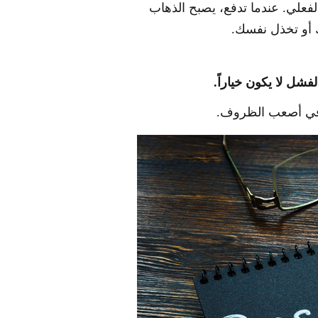
فعلي. عندما تدفع، يصبح الذهاب
ك أو تخذل نفسك.
شل لا يكون خياراً.
في أصعب الظروف.