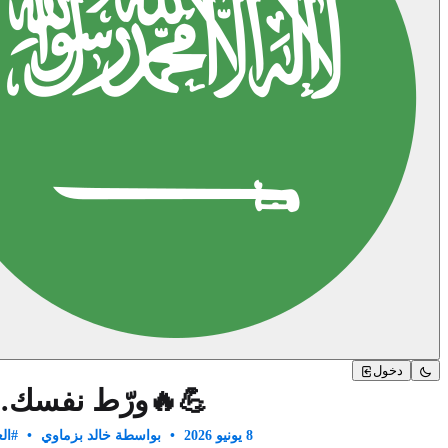
دخول
💪🔥ورّط نفسك..
8 يونيو 2026
•
بواسطة خالد بزماوي
•
#العد