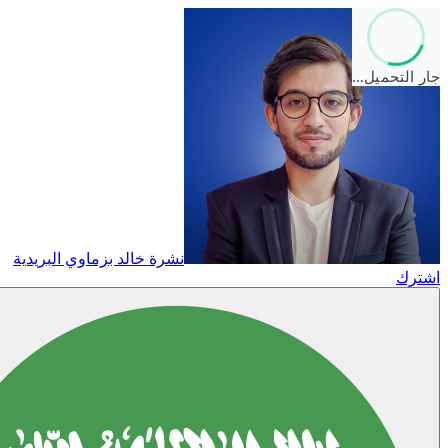
جارٍ التحميل…
نشرة خالد بزماوي البريدية
اشترك