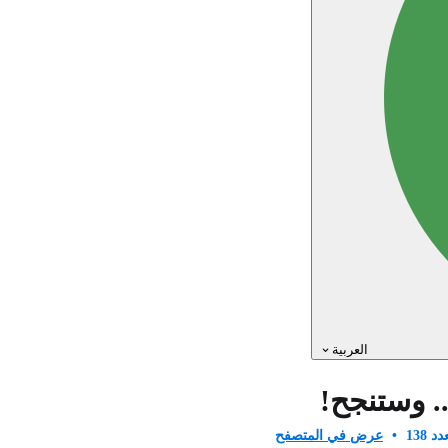
العربية
. وستنجح!
د 138
•
عرض في المتصفح