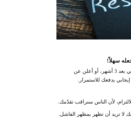
عله سهلاً!
التزم بنشر مقال أسبوعياً، ادخل في سباق رياضي بعد 3 أشهر، أو أعلن عن
جابي يدفعك للاستمرار.
زام، لأن الناس ستراقب تقدّمك.
نك لا تريد أن تظهر بمظهر الفاشل.