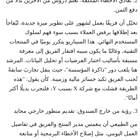
2. تفادي الأخطاء المُكلفة: تعلم دروس من الآخرين بدلًا من
دفع الثمن.
تخيّل أن فريقًا يعمل لشهور على تطوير ميزة جديدة، ليُفاجأ
بعد إطلاقها برفض العملاء بسبب سوء فهم لسلوك
المستخدم النهائي. هذا السيناريو يتكرر يوميًا في المنتجات
التقنية، وغالبًا ما يكون سببه افتقار الفريق إلى معرفة
مسبقة بأساليب اختبار الفرضيات أو تحليل البيانات. المرشد
هنا يلعب دور "ذاكرة المؤسسة"، حيث ينقل تجاربَ سابقةً
تُجنب الفريق تكبد خسائر مالية وزمينة. كأن يقول: "هذه
الطريقة فشلت مع شركة X بسبب Y، فلنجرب بديلًا أكثر
أمانًا".
3. رؤية من خارج الصندوق: تقديم منظور خارجي محايد
من الطبيعي أن ينغمس مدير المنتج والفريق في تفاصيل
العمل اليومي، مثل إصلاح الأخطاء البرمجية أو متابعة