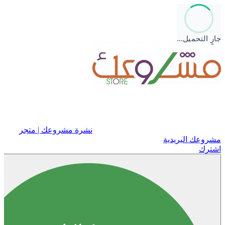
جارٍ التحميل…
نشرة مشروعك | متجر
مشروعك البريدية
اشترك