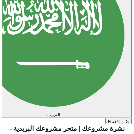
العربية
دخول
نشرة مشروعك | متجر مشروعك البريدية -