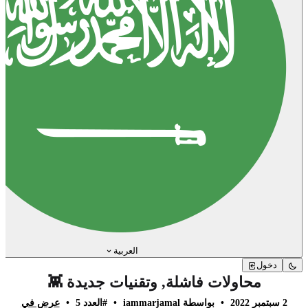
العربية
دخول
محاولات فاشلة, وتقنيات جديدة 👾
2 سبتمبر 2022
•
بواسطة iammarjamal
•
#العدد 5
•
عرض في