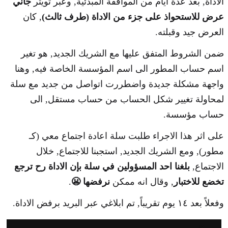
الاداة, بعد عدة ايام من الموافقة المبدئية, وعبر تويتر
جاني
عرض للاستحواذ على جزء من الاداة (طرف ثالث)
, كان
العرض جيد وقبلته.
ضمن الشروط المتفق عليها مع الشريك الجديد, هو تغير
اسم حساب المطور الى اسم المؤسسة الخاصة فيه, وهنا
واجهة مشكلة جديدة واضطررت اتواصل من جديد مع سلة
لمحاولة تغيير شكل الحساب من حساب مستقل, الى
حساب مؤسسة.
على اثر هذا الاجراء طلبت سلة اعادة اجتماع معي (كـ
مطور), ومع الشريك الجديد, استجبنا للاجتماع, خلال
الاجتماع,
بلغنا احد المسؤولين في سلة بإن الاداة رح ترجع
تخضع للاختبار
, وقال انه ممكن
نرفضها 😬
.
وفعلاً بعد ١٤ يوم تقريباً, تم ابلاغي عبر البريد برفض الاداة.