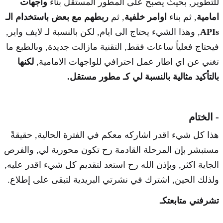
للتطوير, بحيث يصبح على المطور المستقل بناء
واجهات
امامية
, ثم بناء
اوامر خلفية
, ثم
ربطهم مع بعض باستخدام الـ
APIs
, وهذا الشيء يحتاج الى ايام, لكن بالنسبة لـ لايف واير,
فيحتاج فعلياً ساعات فقط, التقنية مازالت جديدة, وبالطبع ما
تغني عن اي اطار عمل احترافي للواجهات الامامية,
لكنها
بالتأكيد مثالية بالنسبة لي كـ مطور مستقل.
- الختام
هذا كل شيء اقدر اشاركه معكم في الفترة الحالية, حقيقةً
مستبشر بإن المرحلة القادمة رح تكون محورية لي, والفرص
الجاية اكثر, وبإذن الله رح استعد لتقديم كل شيء اقدر عليه,
ولذلك الحين, اشترك في نشرتي البريدية لتبقى على إطلاع.
تشرفني متابعتكـ