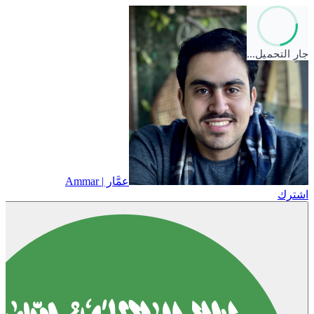
جارٍ التحميل…
عمَّار | Ammar
اشترك