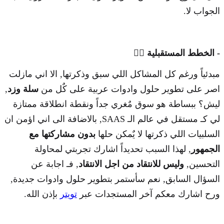
الجواب لا.
- الخطط المستقبلية
🏃‍♂️
مبدئياً ورغم كل المشاكل اللي سبق وذكرتها, الا اني مازلت
اصر على تطوير حلول وادوات عربية على كٌل من
سلة وزد
,
ليش؟ ببساطة هو سوق مٌغري جداً ونقطة انطلاقة ممتازة
لي كـ مستقل في عالم الـ SAAS, بالاضافة الى اني اؤمن ان
السلبيات اللي ذكرتها لا يٌمكن حلها
بدون مشاركتها مع
الجمهور
, لهذا السبب تحديداً اشارك تجربتي لمحاولة
التحسين,
وليس للانتقاد من اجل الانتقاد
, فـ اجابة عن
السؤال السابق, نعم سأستمر بتطوير حلول وادوات جديدة,
ورح اشارك معكم آخر المستجدات عبر
تويتر
بإذن الله.