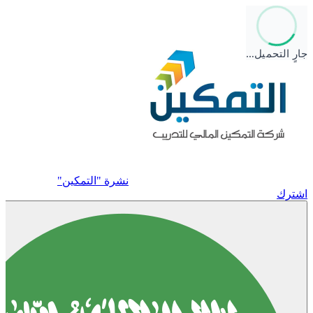
جارٍ التحميل…
نشرة "التمكين"
اشترك