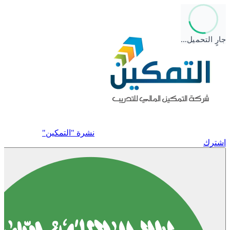
جارٍ التحميل…
نشرة "التمكين"
اشترك