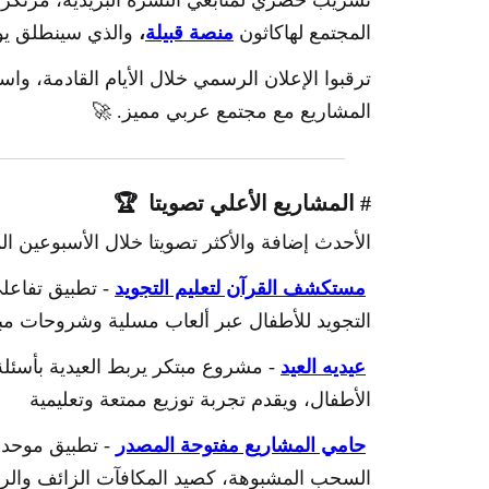
تسريب حصري لمتابعي النشرة البريدية، مرتكز 
المجتمع لهاكاثون
منصة قبيلة
،
والذي سينطلق يوم 14 يون
ترقبوا الإعلان الرسمي خلال الأيام القادمة، واست
المشاريع مع مجتمع عربي مميز. 🚀
# المشاريع الأعلي تصويتا 🏆
الأحدث إضافة و
الأكثر تصويتا خلال الأسبوعين ال
مستكشف القرآن لتعليم التجويد
- تطبيق تفاعل
التجويد للأطفال عبر ألعاب مسلية وشروحات مب
عيديه العيد
- مشروع مبتكر يربط العيدية بأسئلة 
الأطفال، ويقدم تجربة توزيع ممتعة وتعليمية
حامي المشاريع مفتوحة المصدر
- تطبيق موحد
السحب المشبوهة، كصيد المكافآت الزائف والرسا