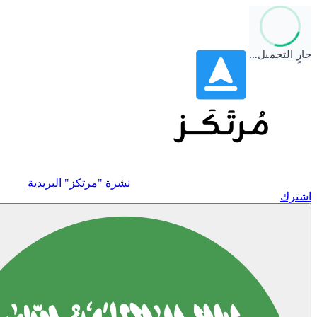
جارٍ التحميل…
نشرة "مرتكز" البريدية
اشترك