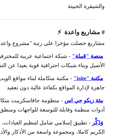
والشيفرة الخبيثة
# مشاريع واعدة ⚡
مشاريع حصلت مؤخرا علي رتبة "مشروع واعد"
منصة "قبيلة"
- شبكة اجتماعية عربية للمحترفي
الأصيل وبناء شبكات احترافية قوية بعيدا عن ال
مكتبة "isite"
- مكتبة متكاملة لبناء مواقع ال
جاهزة لإدارة المواقع بكفاءة عالية دون تعقيد
بيئة زيكو جي اس
- منظومة جافاسكريبت متكامل
أدوات منظمة وقابلة للتوسعة للواجهات ومنطق الخ
وَذَكِّر
- تطبيق إسلامي شامل لتنظيم العبادات، ي
الكريم كاملا، ومجموعة واسعة من الأذكار والأد