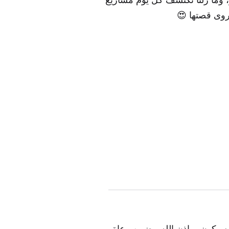
 وما زلنا نكتشف كل يوم مشاريع
روى قصتها 😍