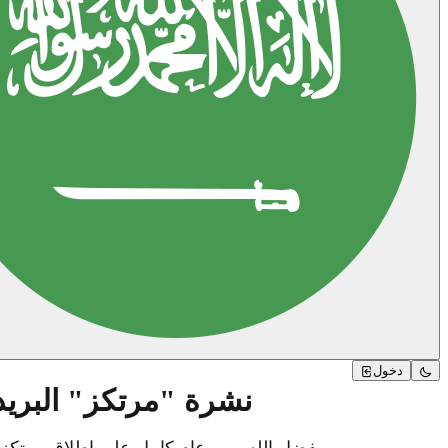
دخول
نشرة "مرتكز" البريدية 