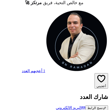
مع خالص التحية، فريق
م
رتكز
🚀
1 أعجبهم العدد
أعجبني
شارك العدد
البريد الإلكتروني
نسخ الرابط