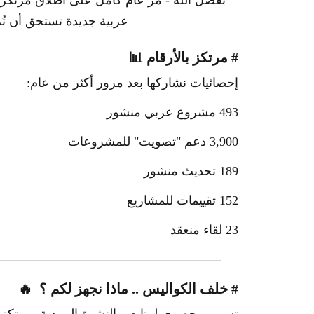
بفضل الله - مر عام كامل على اطلاق مرتكز،
عربية جديدة تستحق أن تُ
# مرتكز بالأرقام 📊
إحصائيات نشاركها بعد مرور أكثر من عام:
493 مشروع عربي منشور
3,900 دعم "تصويت" للمشروعات
189 تحديث منشور
152 تقييمات للمشاريع
23 لقاء منعقد
# خلف الكواليس .. ماذا نجهز لكم ؟ 🔥